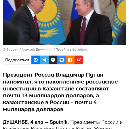
©
Sputnik
/ Алексей Дружинин
/
Перейти в фотобанк
Подписаться
Президент России Владимир Путин
напомнил, что накопленные российские
инвестиции в Казахстане составляют
почти 13 миллиардов долларов, а
казахстанские в России - почти 4
миллиарда долларов
ДУШАНБЕ, 4 апр — Sputnik.
Президенты России и
Казахстана Владимир Путин и Касым-Жомарт