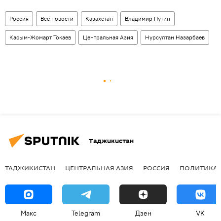
Россия
Все новости
Казахстан
Владимир Путин
Касым-Жомарт Токаев
Центральная Азия
Нурсултан Назарбаев
Таджикистан
ТАДЖИКИСТАН
ЦЕНТРАЛЬНАЯ АЗИЯ
РОССИЯ
ПОЛИТИКА
Макс
Telegram
Дзен
VK