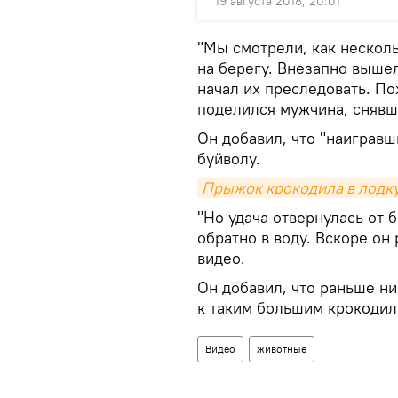
19 августа 2018, 20:01
"Мы смотрели, как нескол
на берегу. Внезапно выше
начал их преследовать. По
поделился мужчина, снявш
Он добавил, что "наигравш
буйволу.
Прыжок крокодила в лодку
"Но удача отвернулась от 
обратно в воду. Вскоре он 
видео.
Он добавил, что раньше н
к таким большим крокодил
Видео
животные