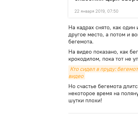
22 января 2019, 07:50
На кадрах снято, как один
другое место, а потом и во
бегемота.
На видео показано, как бе
крокодилом, пока тот не у
Кто сидел в пруду: бегемот
видео
Но счастье бегемота длитс
некоторое время на поляну
шутки плохи!