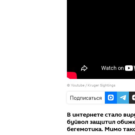
©
Youtube / Kruger Sightings
Подписаться
В интернете стало вир
буйвол защитил обиже
бегемотика. Мимо тако