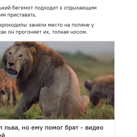
нький бегемот подходит к отдыхающим
им приставать.
 крокодилы заняли место на поляне у
как он прогоняет их, толкая носом.
л льва, но ему помог брат - видео
ей