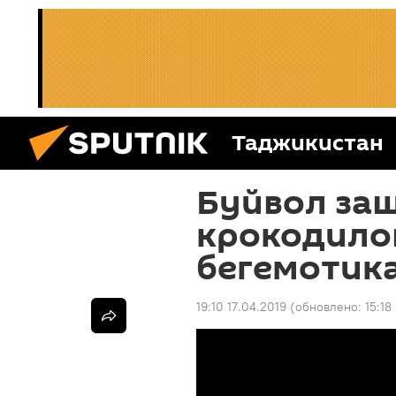
Таджикистан
Буйвол за
крокодилов
бегемотика
19:10 17.04.2019
(обновлено:
15:18