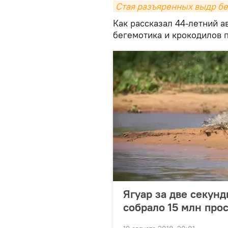
Стая разъяренных выдр бе
Как рассказал 44-летний а
бегемотика и крокодилов 
Ягуар за две секунд
собрало 15 млн про