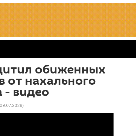
щитил обиженных
 от нахального
 - видео
 09.07.2026
)