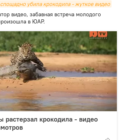
спощадно убила крокодила - жуткое видео
втор видео, забавная встреча молодого
произошла в ЮАР.
ы растерзал крокодила - видео
смотров