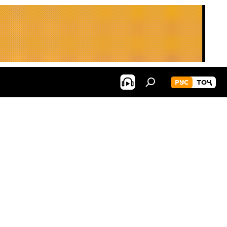
РУС
ТОҶ