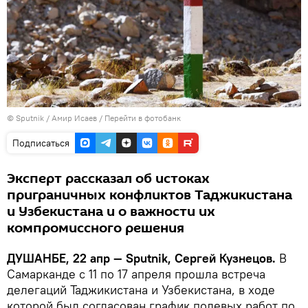
©
Sputnik
/ Амир Исаев
/
Перейти в фотобанк
Подписаться
Эксперт рассказал об истоках
приграничных конфликтов Таджикистана
и Узбекистана и о важности их
компромиссного решения
ДУШАНБЕ, 22 апр — Sputnik, Сергей Кузнецов.
В
Самарканде с 11 по 17 апреля прошла встреча
делегаций Таджикистана и Узбекистана, в ходе
которой был согласован график полевых работ по