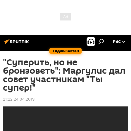
РУС
Таджикистан
"Суперить, но не
бронзоветь": Маргулис дал
совет участникам "Ты
супер!"
21:22 24.04.2019