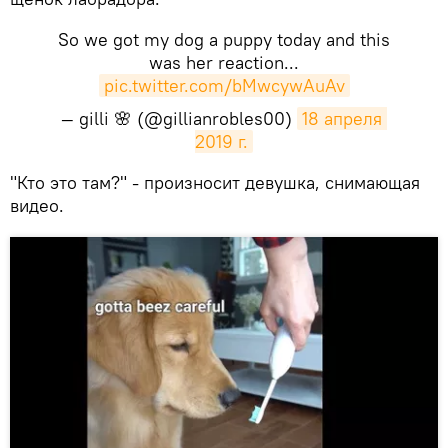
So we got my dog a puppy today and this
was her reaction...
pic.twitter.com/bMwcywAuAv
— gilli 🌸 (@gillianrobles00)
18 апреля 
2019 г.
​"Кто это там?" - произносит девушка, снимающая
видео.