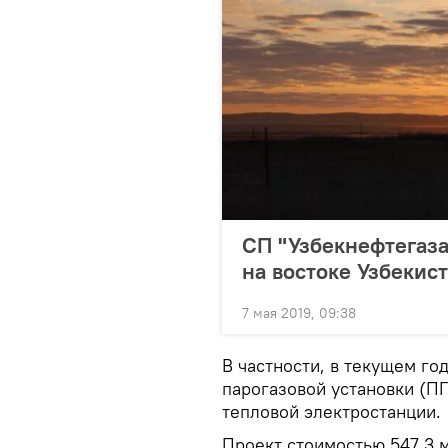
СП "Узбекнефтегаза
на востоке Узбекис
7 мая 2019, 09:38
В частности, в текущем го
парогазовой установки (П
тепловой электростанции.
Проект стоимостью 547,3 