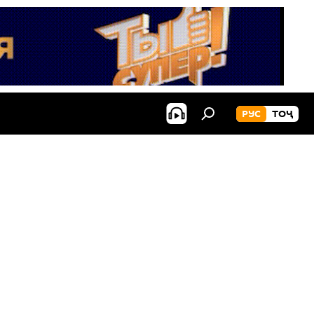
РУС
ТОҶ