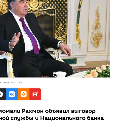
и Таджикистан
момали Рахмон объявил выговор
ной службы и Национального банка