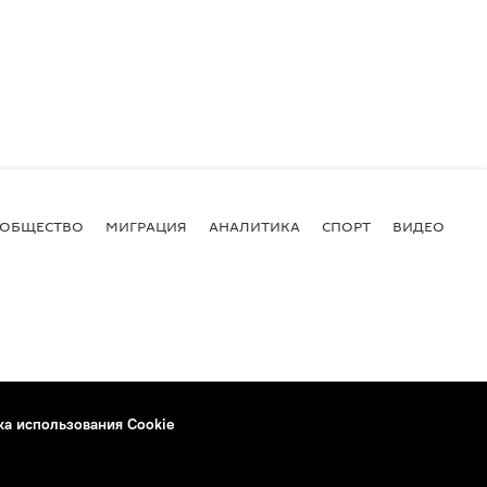
ОБЩЕСТВО
МИГРАЦИЯ
АНАЛИТИКА
СПОРТ
ВИДЕО
И
ка использования Cookie