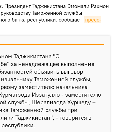
k.
Президент Таджикистана Эмомали Рахмон
 руководству Таможенной службы
ного банка республики, сообщает
пресс-
.
коном Таджикистана "О
жбе" за ненадлежащее выполнение
бязанностей объявить выговор
 начальнику Таможенной службы,
ервому заместителю начальника
Хурматзода Иззатулло - заместителю
ой службы, Шерализода Хуршеду –
ика Таможенной службы при
лики Таджикистан", - говорится в
 республики.