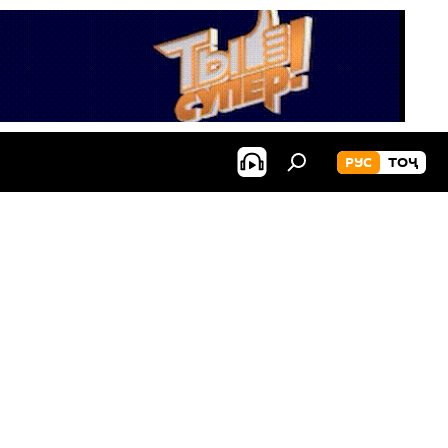
РУС
ТОҶ