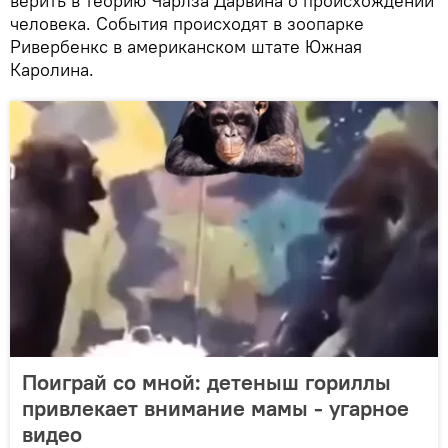
верить в теорию Чарлза Дарвина о происхождении
человека. События происходят в зоопарке
Ривербенкс в американском штате Южная
Каролина.
Поиграй со мной: детеныш гориллы
привлекает внимание мамы - угарное
видео