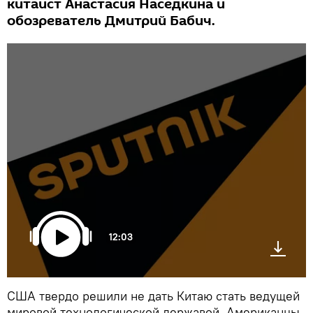
китаист Анастасия Наседкина и
обозреватель Дмитрий Бабич.
12:03
США твердо решили не дать Китаю стать ведущей
мировой технологической державой. Американцы