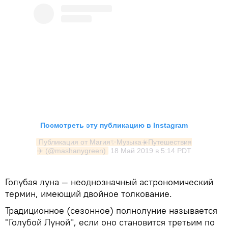
Посмотреть эту публикацию в Instagram
Публикация от Магия✨Музыка☀️Путешествия
✈️ (@mashanygreen)
18 Май 2019 в 5:14 PDT
Голубая луна — неоднозначный астрономический
термин, имеющий двойное толкование.
Традиционное (сезонное) полнолуние называется
"Голубой Луной", если оно становится третьим по