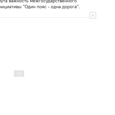
нута важность межгосударственного
нициативы "Один пояс - одна дорога".