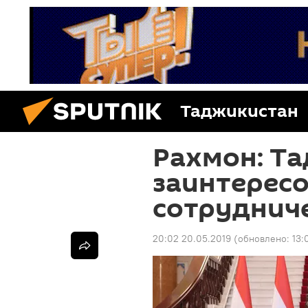
Таджикистан
Рахмон: Т
заинтересо
сотрудниче
20:02 20.05.2019
(обновлено:
13: