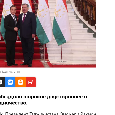
и Таджикистан
обсудили широкое двустороннее и
дничество.
k.
Президент Таджикистана Эмомали Рахмон