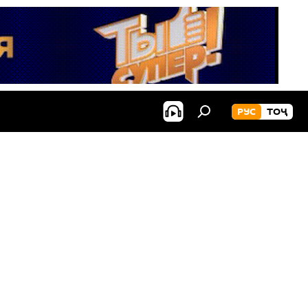
РУС
ТОҶ