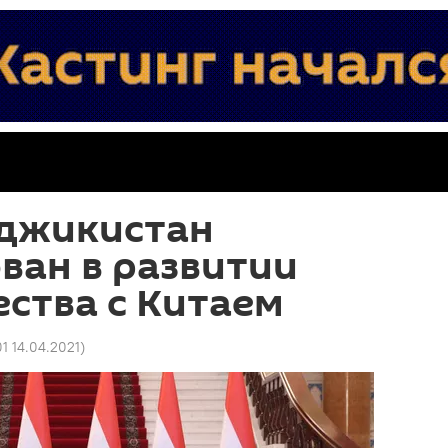
аджикистан
ван в развитии
ства с Китаем
01 14.04.2021
)