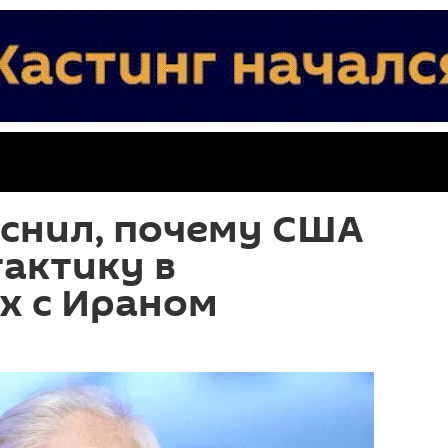
яснил, почему США
актику в
х с Ираном