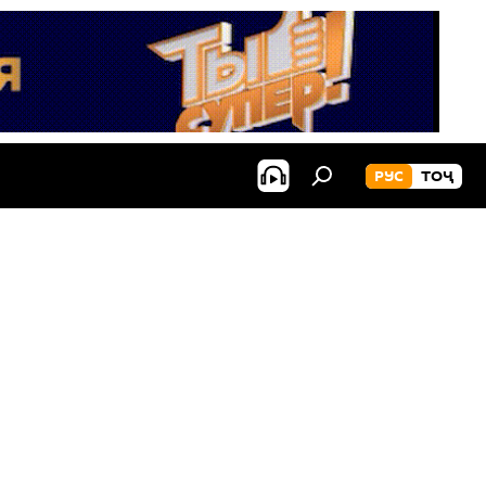
РУС
ТОҶ