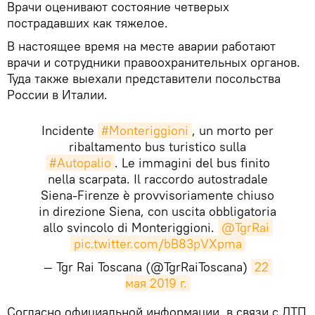
Врачи оценивают состояние четверых
пострадавших как тяжелое.
​В настоящее время на месте аварии работают
врачи и сотрудники правоохранительных органов.
Туда также выехали представители посольства
России в Италии.
Incidente
#Monteriggioni
, un morto per
ribaltamento bus turistico sulla
#Autopalio
. Le immagini del bus finito
nella scarpata. Il raccordo autostradale
Siena-Firenze è provvisoriamente chiuso
in direzione Siena, con uscita obbligatoria
allo svincolo di Monteriggioni.
@TgrRai
pic.twitter.com/bB83pVXpma
— Tgr Rai Toscana (@TgrRaiToscana)
22 
мая 2019 г.
​Согласно официальной информации, в связи с ДТП