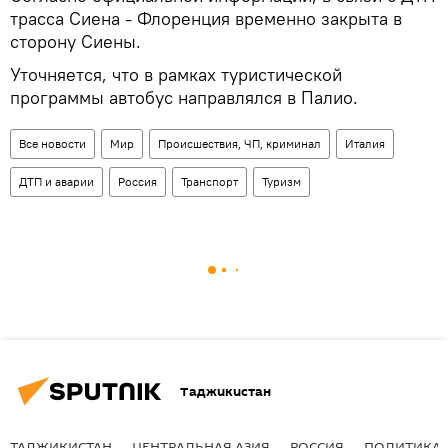
трасса Сиена - Флоренция временно закрыта в
сторону Сиены.
Уточняется, что в рамках туристической
программы автобус направлялся в Палио.
Все новости
Мир
Происшествия, ЧП, криминал
Италия
ДТП и аварии
Россия
Транспорт
Туризм
Таджикистан
ТАДЖИКИСТАН
ЦЕНТРАЛЬНАЯ АЗИЯ
РОССИЯ
ПОЛИТИКА