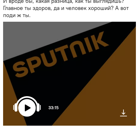
И вроде бы, какая разница, как ты выглядишь?
Главное ты здоров, да и человек хороший? А вот
поди ж ты.
33:15