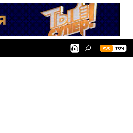
РУС
ТОҶ