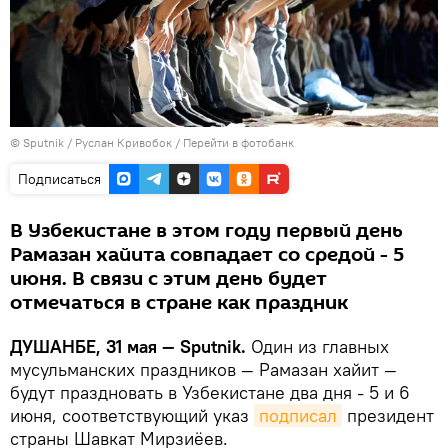
©
Sputnik
/ Руслан Кривобок
/
Перейти в фотобанк
Подписаться
В Узбекистане в этом году первый день
Рамазан хайита совпадает со средой - 5
июня. В связи с этим день будет
отмечаться в стране как праздник
ДУШАНБЕ, 31 мая — Sputnik.
Один из главных
мусульманских праздников — Рамазан хайит —
будут праздновать в Узбекистане два дня - 5 и 6
июня, соответствующий указ
подписал
президент
страны Шавкат Мирзиёев.