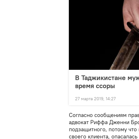
В Таджикистане му
время ссоры
27 марта 2019, 14:27
Согласно сообщениям прав
адвокат Риффа Дженни Бро
подзащитного, потому что
своего клиента, опасалась