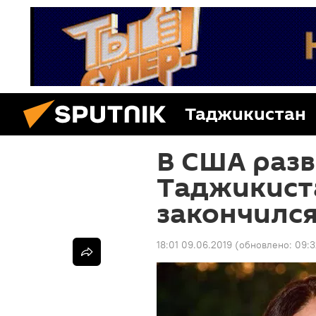
Таджикистан
В США раз
Таджикист
закончился
18:01 09.06.2019
(обновлено:
09:3