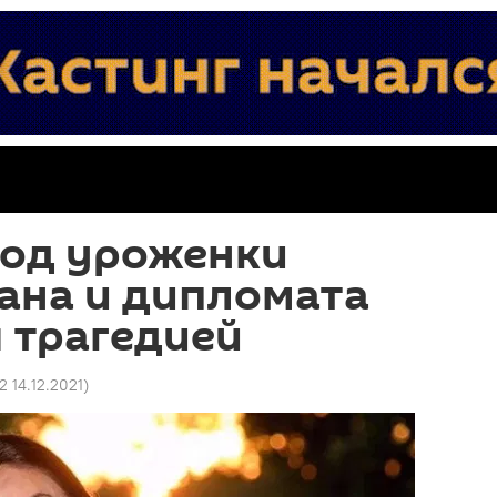
вод уроженки
ана и дипломата
 трагедией
2 14.12.2021
)