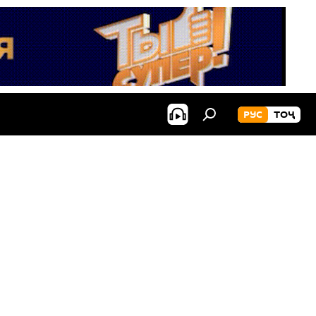
РУС
ТОҶ