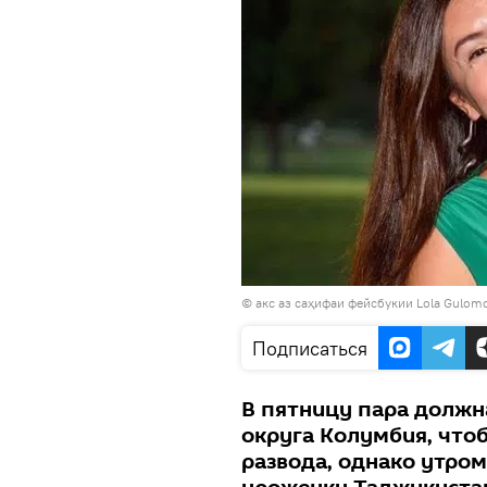
© акс аз саҳифаи фейсбукии Lola Gulom
Подписаться
В пятницу пара должн
округа Колумбия, что
развода, однако утром