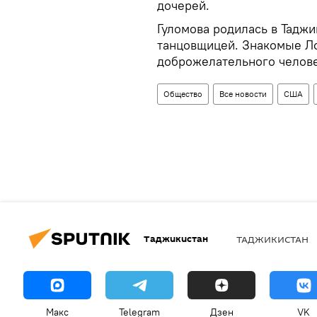
дочерей.
Гуломова родилась в Таджи
танцовщицей. Знакомые Ло
доброжелательного челове
Общество
Все новости
США
Таджикистан
ТАДЖИКИСТАН
Макс
Telegram
Дзен
VK