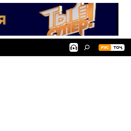
РУС
ТОҶ