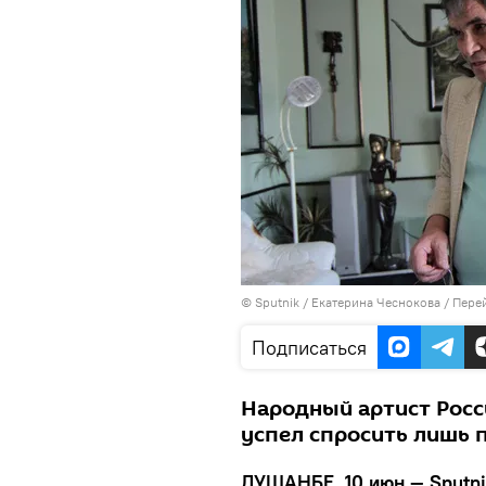
©
Sputnik
/ Екатерина Чеснокова
/
Перей
Подписаться
Народный артист Росси
успел спросить лишь п
ДУШАНБЕ, 10 июн — Sputni