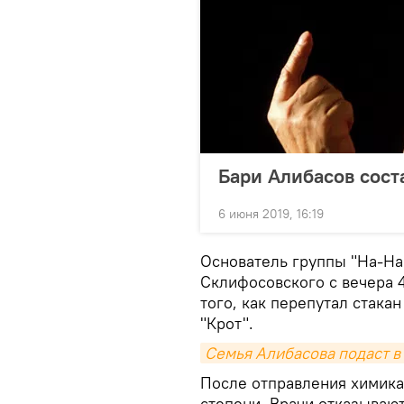
Бари Алибасов сост
6 июня 2019, 16:19
Основатель группы "На-На
Склифосовского с вечера 
того, как перепутал стака
"Крот".
Семья Алибасова подаст в 
После отправления химика
степени. Врачи отказывают