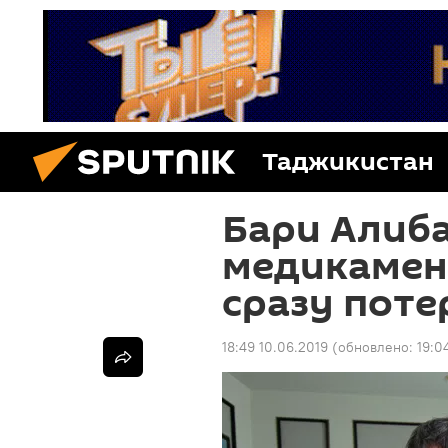
Таджикистан
Бари Алиба
медикамент
сразу поте
18:49 10.06.2019
(обновлено:
19:0