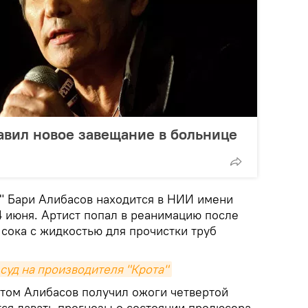
авил новое завещание в больнице
" Бари Алибасов находится в НИИ имени
4 июня. Артист попал в реанимацию после
н сока с жидкостью для прочистки труб
суд на производителя "Крота"
том Алибасов получил ожоги четвертой
ся давать прогнозы о состоянии продюсера.