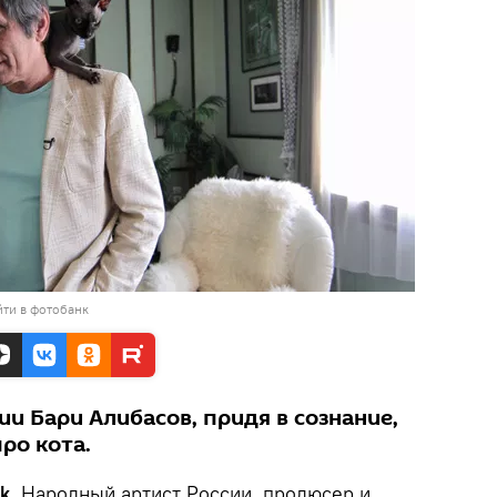
ти в фотобанк
и Бари Алибасов, придя в сознание,
ро кота.
k.
Народный артист России, продюсер и