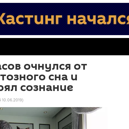
сов очнулся от
озного сна и
рял сознание
4 10.06.2019
)