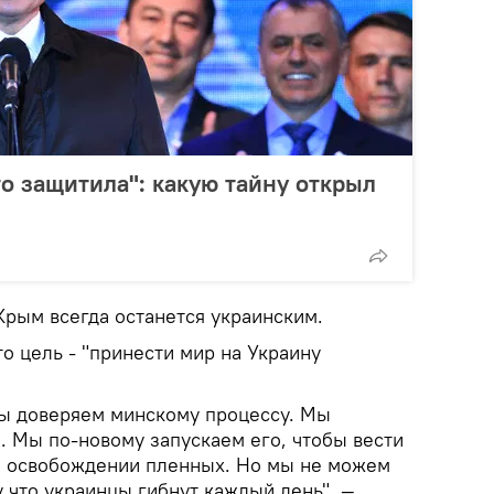
то защитила": какую тайну открыл
Крым всегда останется украинским.
то цель - "принести мир на Украину
ы доверяем минскому процессу. Мы
. Мы по-новому запускаем его, чтобы вести
и освобождении пленных. Но мы не можем
у что украинцы гибнут каждый день", —