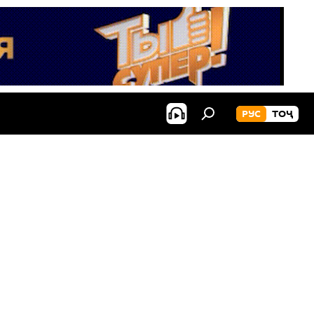
РУС
ТОҶ