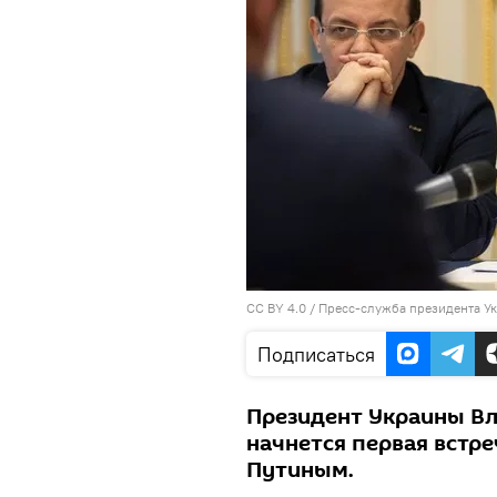
CC BY 4.0
/
Пресс-служба президента У
Подписаться
Президент Украины Вл
начнется первая встр
Путиным.