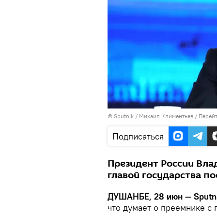
©
Sputnik
/ Михаил Климентьев
/
Перейт
Подписаться
Президент России Влад
главой государства пос
ДУШАНБЕ, 28 июн — Sputni
что думает о преемнике с 