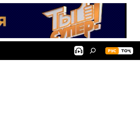
РУС
ТОҶ