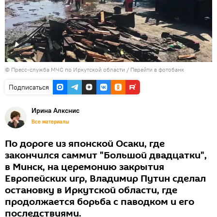
© Пресс-служба МЧС по Иркутской области
/
Перейти в фотобанк
Подписаться
Иринa Алкснис
Все материалы
По дороге из японской Осаки, где
закончился саммит "Большой двадцатки",
в Минск, на церемонию закрытия
Европейских игр, Владимир Путин сделал
остановку в Иркутской области, где
продолжается борьба с паводком и его
последствиями.