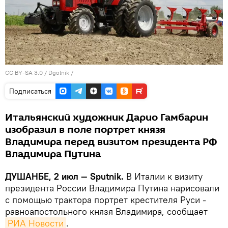
CC BY-SA 3.0
/
Dgolnik
/
Подписаться
Итальянский художник Дарио Гамбарин
изобразил в поле портрет князя
Владимира перед визитом президента РФ
Владимира Путина
ДУШАНБЕ, 2 июл — Sputnik.
В Италии к визиту
президента России Владимира Путина нарисовали
с помощью трактора портрет крестителя Руси -
равноапостольного князя Владимира, сообщает
РИА Новости
.