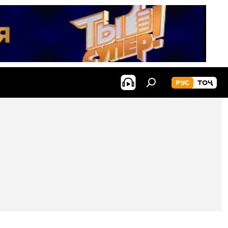
РУС
ТОҶ