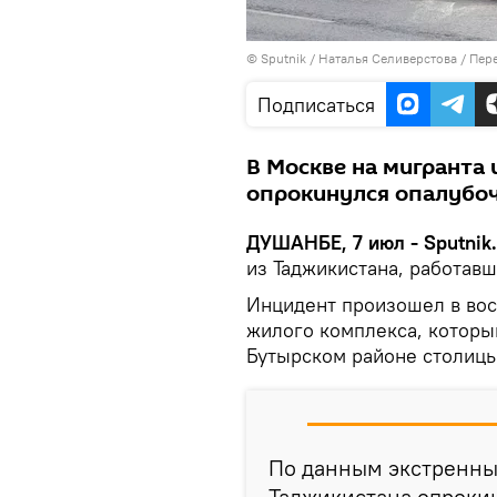
©
Sputnik
/ Наталья Селиверстова
/
Пере
Подписаться
В Москве на мигранта
опрокинулся опалубоч
ДУШАНБЕ, 7 июл - Sputnik.
из Таджикистана, работав
Инцидент произошел в вос
жилого комплекса, которы
Бутырском районе столицы
По данным экстренных
Таджикистана опрокин