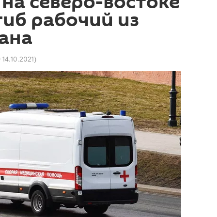
 на северо-востоке
иб рабочий из
ана
 14.10.2021
)