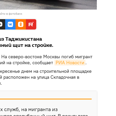
йти в фотобанк
 из Таджикистана
ный щит на стройке.
На северо-востоке Москвы погиб мигрант
ший на стройке, сообщает
РИА Новости
.
кресенье днем на строительной площадке
й расположен на улица Складочная в
.
 служб, на мигранта из
улся опалубочный щит. В результате