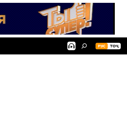
РУС
ТОҶ