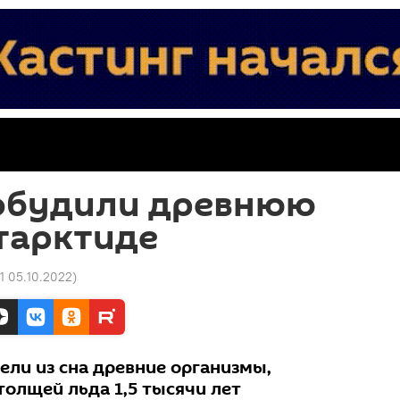
обудили древнюю
тарктиде
1 05.10.2022
)
ели из сна древние организмы,
толщей льда 1,5 тысячи лет