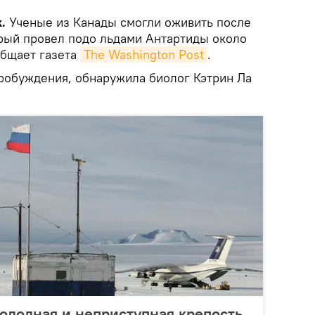
.
Ученые из Канады смогли оживить после
орый провел подо льдами Антартиды около
ообщает газета
The Washington Post
.
робуждения, обнаружила биолог Кэтрин Ла
холодная и неприступная крепость