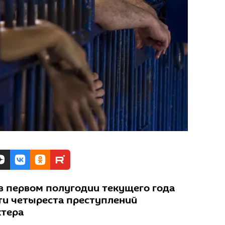
 в первом полугодии текущего года
ти четыреста преступлений
ктера