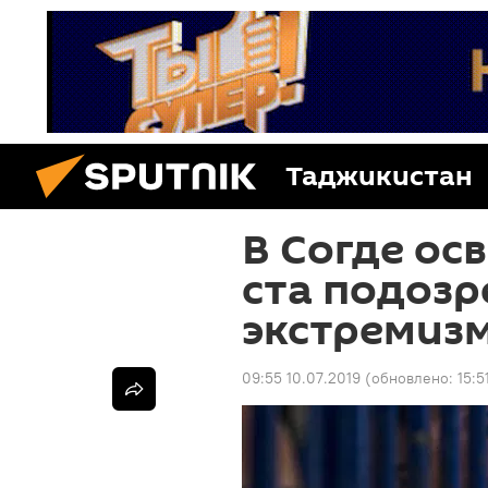
Таджикистан
В Согде ос
ста подозр
экстремиз
09:55 10.07.2019
(обновлено:
15:5