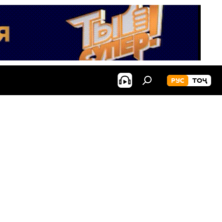
РУС
ТОҶ