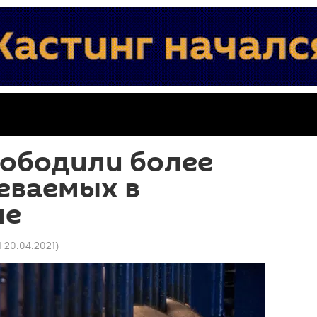
вободили более
еваемых в
ме
1 20.04.2021
)