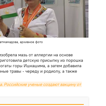
атмамадова, архивное фото
изобрела мазь от аллергии на основе
приготовила детскую присыпку из порошка
богаты горы Ишкашима, а затем добавила
ные травы - череду и родиолу, а также
. Российские ученые создают вакцину от 