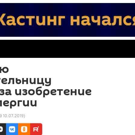
ую
тельницу
за изобретение
лергии
9 10.07.2019
)