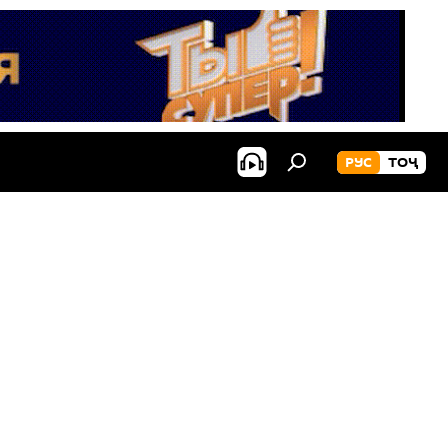
РУС
ТОҶ