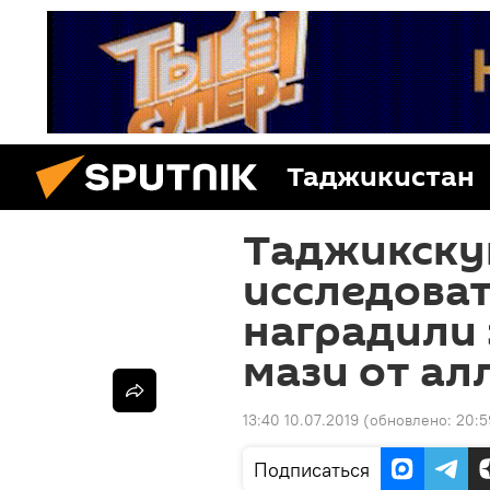
Таджикистан
Таджикск
исследова
наградили 
мази от ал
13:40 10.07.2019
(обновлено:
20:5
Подписаться