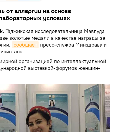
ь от аллергии на основе
 лабораторных условиях
ik.
Таджикская исследовательница Мавлуда
две золотые медали в качестве награды за
ргии,
сообщает
пресс-служба Минздрава и
икистана.
мирной организацией по интеллектуальной
ждународной выставкой-форумов женщин-