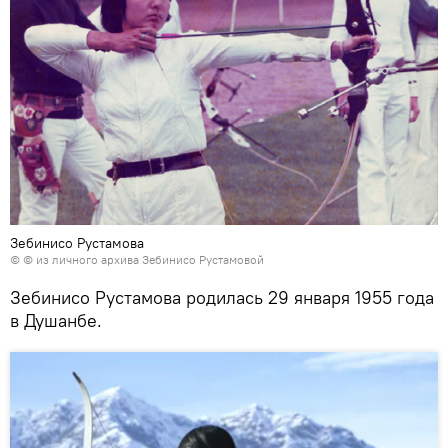
Зебинисо Рустамова
© © из личного архива Зебинисо Рустамовой
Зебинисо Рустамова родилась 29 января 1955 года
в Душанбе.