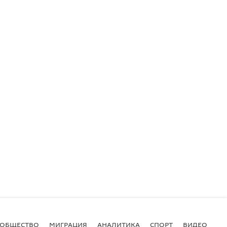
ОБЩЕСТВО
МИГРАЦИЯ
АНАЛИТИКА
СПОРТ
ВИДЕО
И