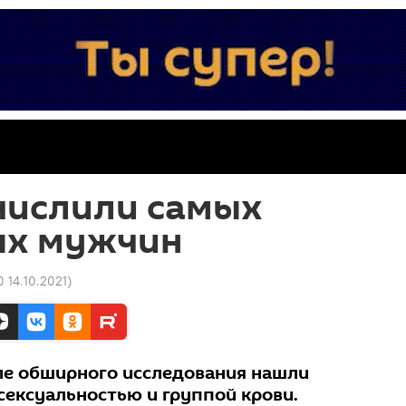
числили самых
ых мужчин
 14.10.2021
)
ле обширного исследования нашли
сексуальностью и группой крови.