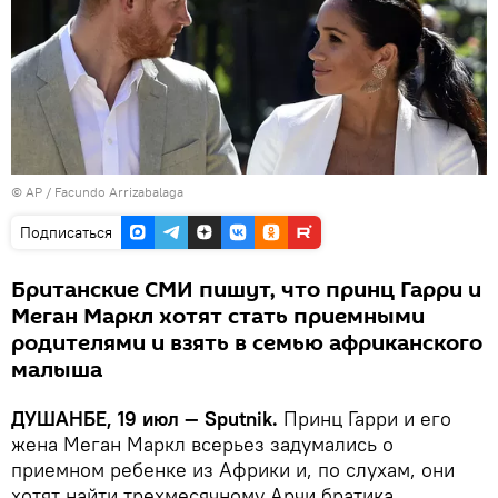
© AP / Facundo Arrizabalaga
Подписаться
Британские СМИ пишут, что принц Гарри и
Меган Маркл хотят стать приемными
родителями и взять в семью африканского
малыша
ДУШАНБЕ, 19 июл — Sputnik.
Принц Гарри и его
жена Меган Маркл всерьез задумались о
приемном ребенке из Африки и, по слухам, они
хотят найти трехмесячному Арчи братика,