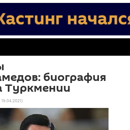
ы
медов: биография
а Туркмении
 19.04.2021
)