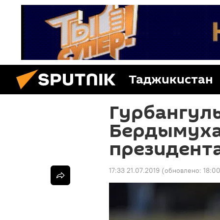
Таджикистан
Гурбангул
Бердымуха
президент
17:33 21.07.2019
(обновлено:
18:00