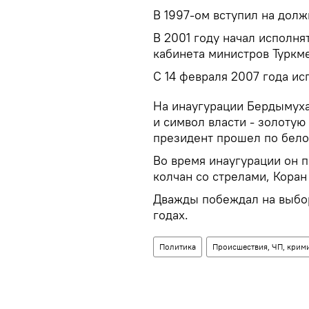
В 1997-ом вступил на дол
В 2001 году начал исполня
кабинета министров Туркм
С 14 февраля 2007 года ис
На инаугурации Бердымуха
и символ власти - золоту
президент прошел по бело
Во время инаугурации он п
колчан со стрелами, Коран
Дважды побеждал на выбор
годах.
Политика
Происшествия, ЧП, крим