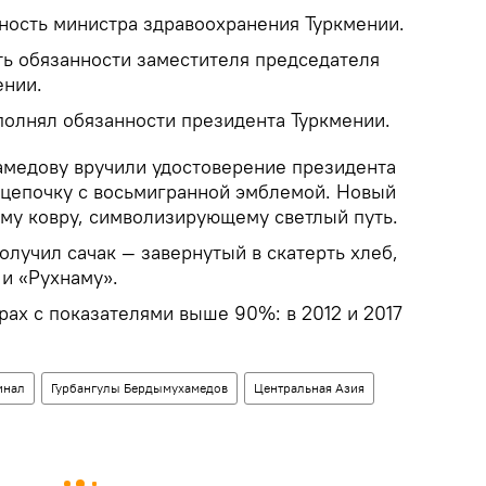
жность министра здравоохранения Туркмении.
ть обязанности заместителя председателя
ении.
полнял обязанности президента Туркмении.
медову вручили удостоверение президента
ю цепочку с восьмигранной эмблемой. Новый
му ковру, символизирующему светлый путь.
олучил сачак — завернутый в скатерть хлеб,
 и «Рухнаму».
ах с показателями выше 90%: в 2012 и 2017
инал
Гурбангулы Бердымухамедов
Центральная Азия