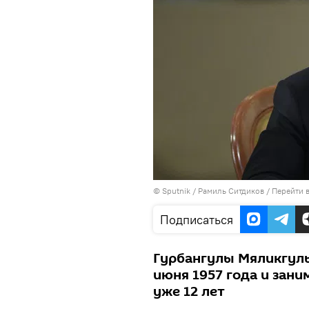
©
Sputnik
/ Рамиль Ситдиков
/
Перейти 
Подписаться
Гурбангулы Мяликгул
июня 1957 года и зан
уже 12 лет