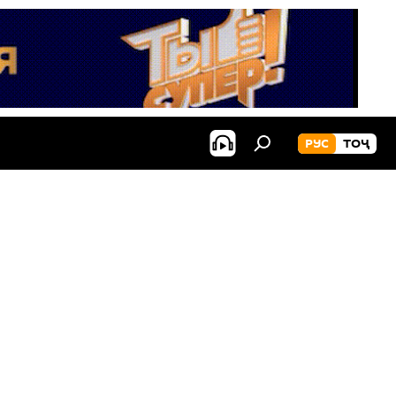
РУС
ТОҶ