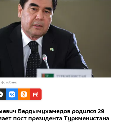
в фотобанк
ыевич Бердымухамедов родился 29
имает пост президента Туркменистана