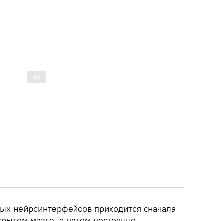
ных нейроинтерфейсов приходится сначала
крытом мозге, а потом постоянно