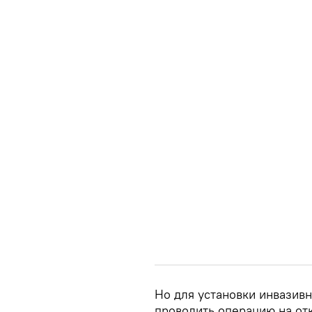
Но для установки инвазив
проводить операцию на от