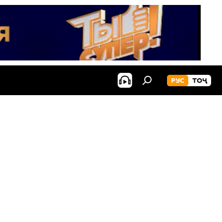
РУС
ТОҶ