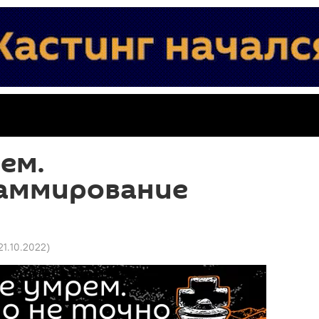
ем.
аммирование
21.10.2022
)