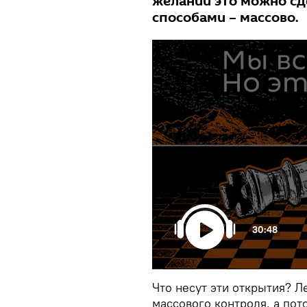
желании это можно сд
способами – массово.
30:48
Что несут эти открытия? Л
массового контроля, а по