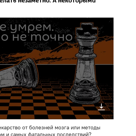
елать незаметно. А некоторыми
екарство от болезней мозга или методы
том и самых фатальных последствий?