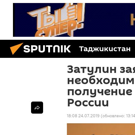
Таджикистан
Затулин за
необходим
получение
России
18:08 24.07.2019
(обновлено:
13:1