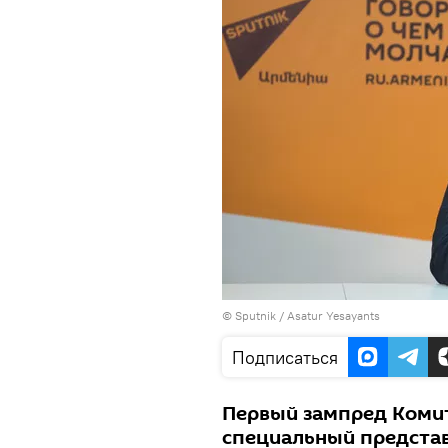
©
Sputnik
/ Asatur Yesayants
Подписаться
Первый зампред Комит
специальный представ