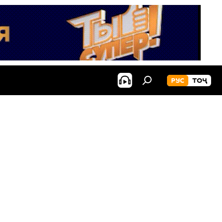
РУС
ТОҶ