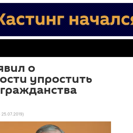
явил о
ости упростить
 гражданства
4 25.07.2019
)