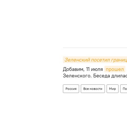
Зеленский посетил грани
Добавим, 11 июля
прошел
Зеленского. Беседа длилас
Россия
Все новости
Мир
По