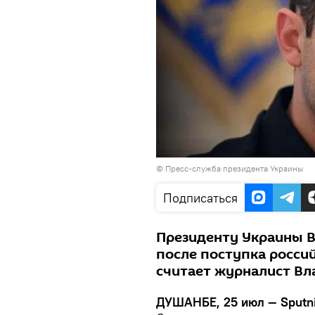
©
Пресс-служба президента Украины
Подписаться
Президенту Украины 
после поступка росси
считает журналист Вл
ДУШАНБЕ, 25 июл — Sputni