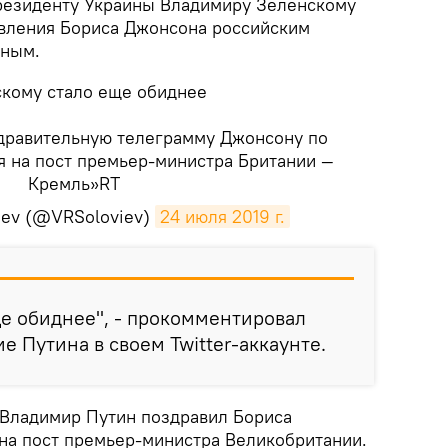
президенту Украины Владимиру Зеленскому
авления Бориса Джонсона российским
иным.
кому стало еще обиднее
дравительную телеграмму Джонсону по
я на пост премьер-министра Британии —
Кремль»RT
viev (@VRSoloviev)
24 июля 2019 г.
ще обиднее", - прокомментировал
е Путина в своем Twitter-аккаунте.
 Владимир Путин поздравил Бориса
на пост премьер-министра Великобритании.