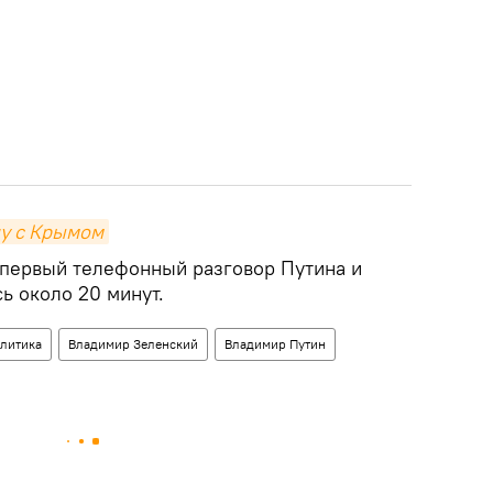
цу с Крымом
первый телефонный разговор Путина и
ь около 20 минут.
литика
Владимир Зеленский
Владимир Путин