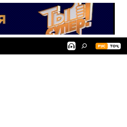
РУС
ТОҶ