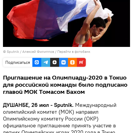
©
Sputnik
/ Алексей Филиппов
/
Перейти в фотобанк
Подписаться
Приглашение на Олимпиаду-2020 в Токио
для российской команды было подписано
главой МОК Томасом Бахом
ДУШАНБЕ, 26 июл - Sputnik.
Международный
олимпийский комитет (МОК) направил
Олимпийскому комитету России (ОКР)
официальное приглашение принять участие в
летних Олимпийских играх 2020 года в Токио.