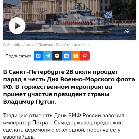
Воспроизвести
©
Sputnik
видео
/ Алексей Даничев
/
Перейти в фотобанк
Подписаться
В Санкт-Петербурге 28 июля пройдет
парад в честь Дня Военно-Морского флота
РФ. В торжественном мероприятии
примет участие президент страны
Владимир Путин.
Традицию отмечать День ВМФ России заложил
император Петра I. Самодержавец предложил
сделать церемонию ежегодной, переняв ее у
европейцев.