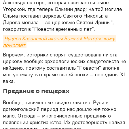
Аскольда на горе, которая называется ныне
Угорской, где теперь Ольмин двор; на той могиле
Ольма поставил церковь Святого Николы; а
Дирова могила — за церковью Святой Ирины", —
говорится в "Повести временных лет".
Чудеса Казанской иконы Божьей Матери: кому 
помогает
Впрочем, историки спорят, существовала ли эта
церковь вообще: археологических свидетельств не
найдено, поэтому составитель "Повести" вполне
мог упомянуть о храме своей эпохи — середины XI
века.
Предание о пещерах
Вообще, письменных свидетельств о Руси в
домонгольский период до нас дошло ничтожно
мало. Отсюда — многочисленные предания о
появлении христианства. Их достоверность нельзя
ни подтвердить, ни опровергнуть.