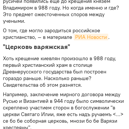
русичей появились еще до крещения князем
Владимиром в 988 году. Но когда именно и где?
Это предмет ожесточенных споров между
учеными.
О том, где могло зародиться российское
христианство, — в материале
РИА Новости
.
"Церковь варяжская"
Хоть крещение киевлян произошло в 988 году,
первый христианский храм в столице
Древнерусского государства был построен
гораздо раньше. Насколько раньше?
Свидетельства об этом разнятся.
Например, заключение мирного договора между
Русью и Византией в 944 году было символически
скреплено участием сторон в богослужении "в
церкви Святаго Илии, яже есть надъ ручаемъ <...>
се бо бе соборная церковь, мнози бо бе Варязи
хрестеяны".