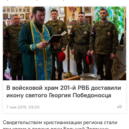
В войсковой храм 201-й РВБ доставили
икону святого Георгия Победоносца
7 мая 2019, 09:00
Свидетельством христианизации региона стали
три храма в долине реки Большой Зеленчук