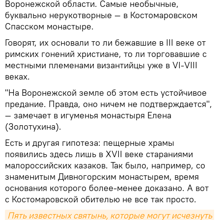
Воронежской области. Самые необычные,
буквально нерукотворные — в Костомаровском
Спасском монастыре.
Говорят, их основали то ли бежавшие в III веке от
римских гонений христиане, то ли торговавшие с
местными племенами византийцы уже в VI-VIII
веках.
"На Воронежской земле об этом есть устойчивое
предание. Правда, оно ничем не подтверждается",
— замечает в игуменья монастыря Елена
(Золотухина).
Есть и другая гипотеза: пещерные храмы
появились здесь лишь в XVII веке стараниями
малороссийских казаков. Так было, например, со
знаменитым Дивногорским монастырем, время
основания которого более-менее доказано. А вот
с Костомаровской обителью не все так просто.
Пять известных святынь, которые могут исчезнуть 