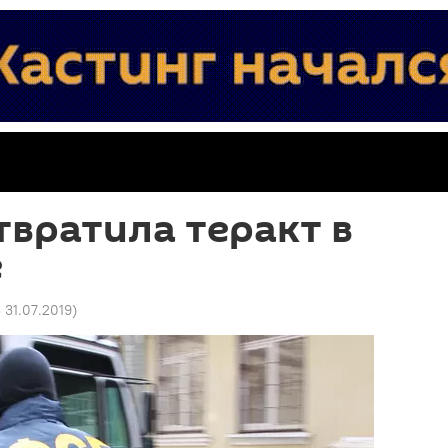
вратила теракт в
е
3 31.07.2019
)