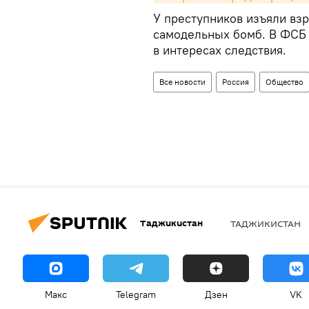
У преступников изъяли вз
самодельных бомб. В ФСБ 
в интересах следствия.
Все новости
Россия
Общество
Таджикистан
ТАДЖИКИСТАН
Макс
Telegram
Дзен
VK