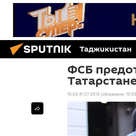
Таджикистан
ФСБ предот
Татарстан
15:04 31.07.2019
(обновлено:
15:5