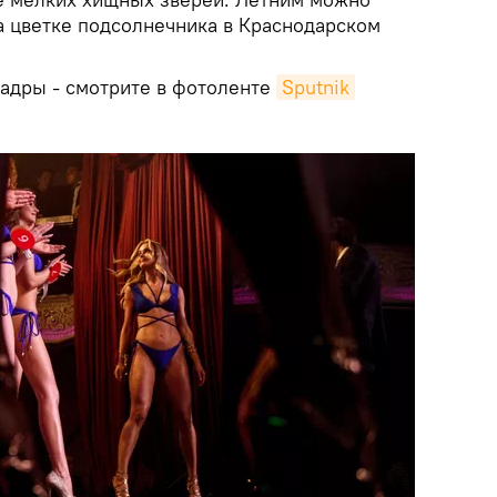
а цветке подсолнечника в Краснодарском
кадры - смотрите в фотоленте
Sputnik 