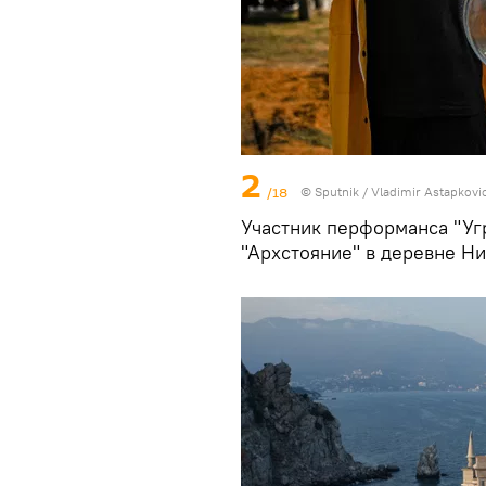
2
/18
©
Sputnik
/ Vladimir Astapkovi
Участник перформанса "Уг
"Архстояние" в деревне Н