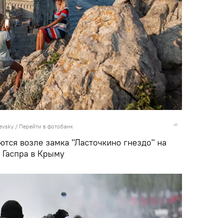
evsky
/
Перейти в фотобанк
ся возле замка "Ласточкино гнездо" на
 Гаспра в Крыму