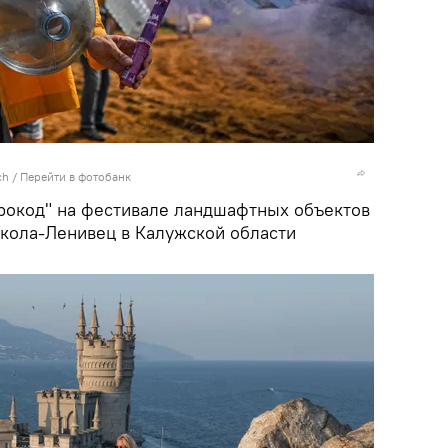
ch
/
Перейти в фотобанк
рокод" на фестивале ландшафтных объектов
икола-Ленивец в Калужской области