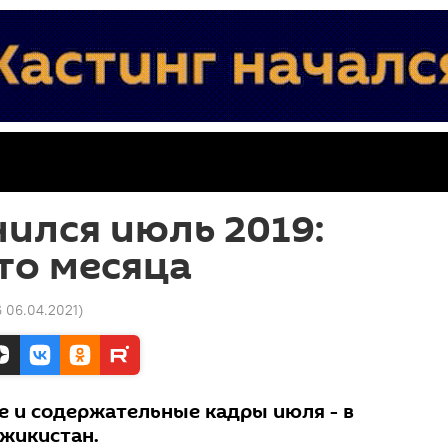
ился июль 2019:
то месяца
6 06.04.2021
)
е и содержательные кадры июля - в
джикистан.