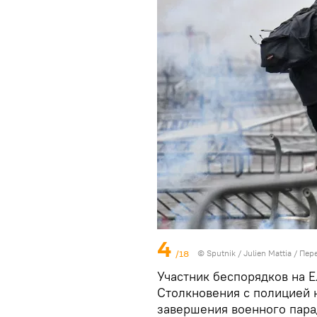
4
/18
©
Sputnik
/ Julien Mattia
/
Пере
Участник беспорядков на Е
Столкновения с полицией 
завершения военного пара