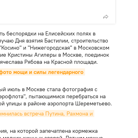
ть беспорядки на Елисейских полях в
учаю Дня взятия Бастилии, строительство
"Косино" и "Нижегородская" в Московском
ие Кристины Агилеры в Москве, поединок
ячеслава Рябова на Красной площади.
фото мощи и силы легендарного 
й июль в Москве стала фотография с
эрофлота", пытающимися перебраться на
ой улицы в районе аэропорта Шереметьево.
омнилась встреча Путина, Рахмона и 
ия, на которой запечатлена кормежка
е мелких хищных зверей. Летним можно