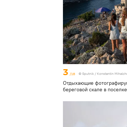
3
/18
©
Sputnik
/ Konstantin Mihalch
Отдыхающие фотографируют
береговой скале в поселке