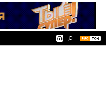
РУС
ТОҶ