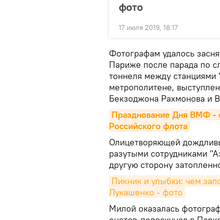
фото
17 июля 2019, 18:17
Фотографам удалось засня
Париже после парада по сл
тоннеля между станциями 
метрополитене, выступлен
Бекзоджона Рахмонова и В
Празднование Дня ВМФ - 
Российского флота
Олицетворяющей дождливы
разутыми сотрудниками "А
другую сторону затопленн
Пикник и улыбки: чем зап
Лукашенко - фото
Милой оказалась фотограф
енотов-полоскунов в Парк