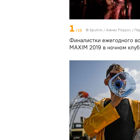
1
/18
©
Sputnik
/ Alexey Filippov
/
Пе
Финалистки ежегодного вс
MAXIM 2019 в ночном клуб