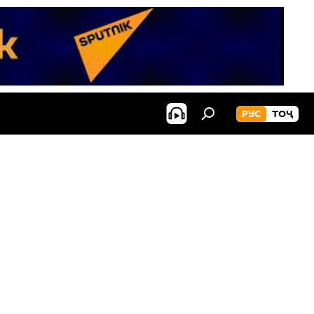
РУС
ТОҶ