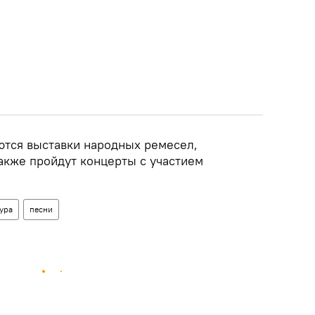
ются выставки народных ремесел,
также пройдут концерты с участием
ура
песни