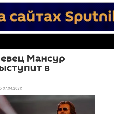
певец Мансур
ыступит в
35 07.04.2021
)