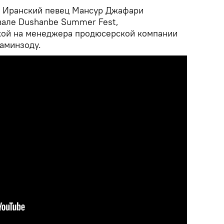
.
Иранский певец Мансур Джафари
вале Dushanbe Summer Fest,
ой на менеджера продюсерской компании
Даминзоду.