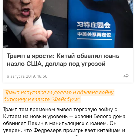
Трамп в ярости: Китай обвалил юань
назло США, доллар под угрозой
6 августа 2019, 16:50
Трамп испугался за доллар и объявил войну 
биткоину и валюте "Фейсбука"
Трамп тем временем вывел торговую войну с
Китаем на новый уровень — хозяин Белого дома
обвиняет Пекин в манипуляциях с юанем. Он
уверен, что Федрезерв проигрывает китайцам и