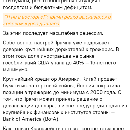
эти бумаги, резко обострится ситуация с
госдолгом и бюджетным дефицитом.
"Я не в восторге!": Трамп резко высказался о 
крепком курсе доллара
За этим последует масштабная рецессия.
Собственно, настрой Трампа уже подрывает
доверие крупнейших держателей к трежерис. В
этом году доля иностранцев на рынке
гособлигаций США упала до 40% — 15-летнего
минимума.
Крупнейший кредитор Америки, Китай продает
бумаги из-за торговой войны, Япония сократила
позиции в трежерис до минимума с 2000 года. О
том, что Трамп может принять решение о
девальвации доллара, в июне предупредил один из
крупнейших финансовых институтов страны —
Bank of America (BofA).
Как только Казначейство отдаст соответствующее