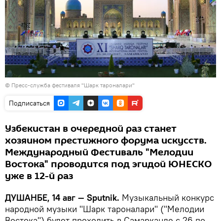
©
Пресс-служба фестиваля "Шарк тароналари"
Подписаться
Узбекистан в очередной раз станет
хозяином престижного форума искусств.
Международный Фестиваль "Мелодии
Востока" проводится под эгидой ЮНЕСКО
уже в 12-й раз
ДУШАНБЕ, 14 авг — Sputnik.
Музыкальный конкурс
народной музыки "Шарк тароналари" ("Мелодии
Востока") будет проходить в Самарканде с 26 по