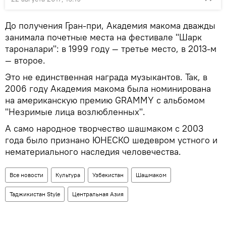
До получения Гран-при, Академия макома дважды
занимала почетные места на фестивале "Шарк
тароналари": в 1999 году — третье место, в 2013-м
— второе.
Это не единственная награда музыкантов. Так, в
2006 году Академия макома была номинирована
на американскую премию GRAMMY с альбомом
"Незримые лица возлюбленных".
А само народное творчество шашмаком с 2003
года было признано ЮНЕСКО шедевром устного и
нематериального наследия человечества.
Все новости
Культура
Узбекистан
Шашмаком
Таджикистан Style
Центральная Азия