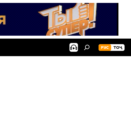
РУС
ТОҶ