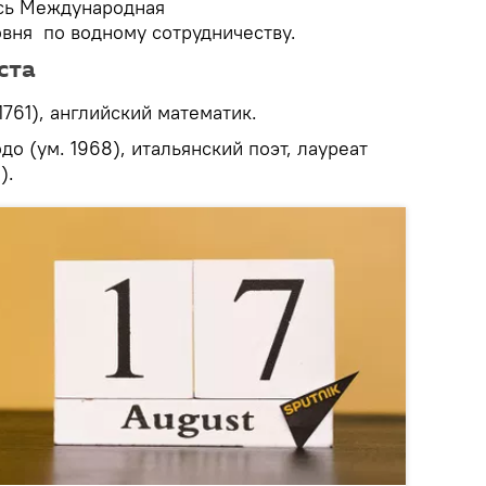
ась Международная
овня по водному сотрудничеству.
ста
1761), английский математик.
о (ум. 1968), итальянский поэт, лауреат
).