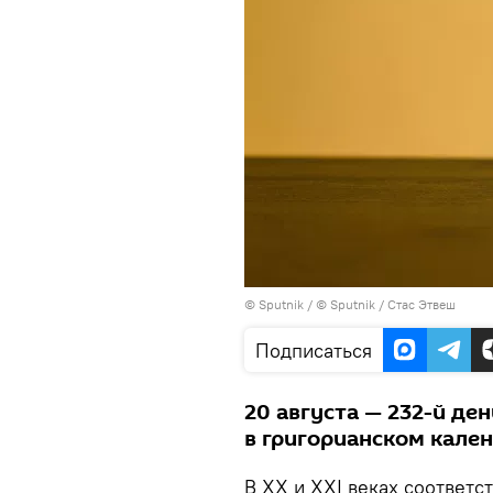
©
Sputnik
/ © Sputnik / Стас Этвеш
Подписаться
20 августа — 232-й ден
в григорианском кален
В XX и XXI веках соответс