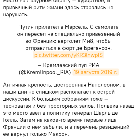
место на Лазурном берегу — курортное, и
привычный ритм жизни здесь старались не
нарушать.
Путин прилетел в Марсель. С самолета
он пересел на специально привезенный
во Францию вертолет Ми8, чтобы
отправиться в форт де Брегансон.
pic.twitter.com/yKR3lnwpIS
— Кремлевский пул РИА
(@Kremlinpool_RIA)
19 августа 2019 г.
Античная крепость, достроенная Наполеоном, в
наши дни не слишком располагает к острой
дискуссии. К большим собраниям тоже —
тесноватая и без просторных залов. Полвека назад
это место ввел в политику генерал Шарль де
Голль. Затем на какое-то время первые лица
Франции о нем забыли, и в перечень резиденций
ее вернул только Макрон.