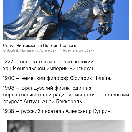
Статуя Чингисхана в Цонжин-Болдоге
©
Sputnik
/ Владимир Астапкович
/
Перейти в фотобанк
1227 — основатель и первый великий
хан Монгольской империи Чингисхан.
1900 — немецкий философ Фридрих Ницше.
1908 — французский физик, один из
первооткрывателей радиоактивности, нобелевский
лауреат Антуан Анри Беккерель.
1938 — русский писатель Александр Куприн.