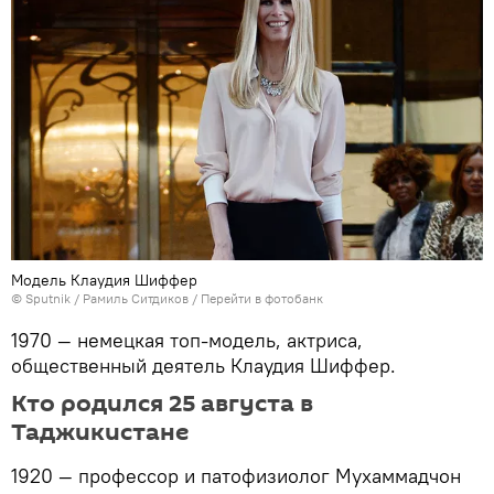
Модель Клаудия Шиффер
©
Sputnik
/ Рамиль Ситдиков
/
Перейти в фотобанк
1970 — немецкая топ-модель, актриса,
общественный деятель Клаудия Шиффер.
Кто родился 25 августа в
Таджикистане
1920 — профессор и патофизиолог Мухаммадчон