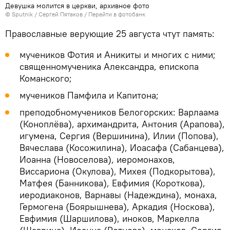
Девушка молится в церкви, архивное фото
©
Sputnik
/ Сергей Пятаков
/
Перейти в фотобанк
Православные верующие 25 августа чтут память:
мучеников Фотия и Аникиты и многих с ними;
священномученика Александра, епископа
Команского;
мучеников Памфила и Капитона;
преподобномучеников Белогорских: Варлаама
(Коноплёва), архимандрита, Антония (Арапова),
игумена, Сергия (Вершинина), Илии (Попова),
Вячеслава (Косожилина), Иоасафа (Сабанцева),
Иоанна (Новоселова), иеромонахов,
Виссариона (Окулова), Михея (Подкорытова),
Матфея (Банникова), Евфимия (Короткова),
иеродиаконов, Варнавы (Надеждина), монаха,
Гермогена (Боярышнева), Аркадия (Носкова),
Евфимия (Шаршилова), иноков, Маркелла