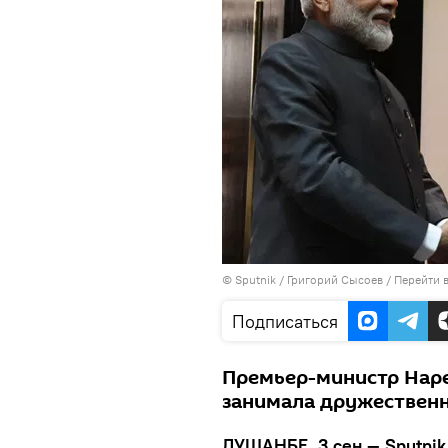
©
Sputnik
/ Григорий Сысоев
/
Перейти 
Подписаться
Премьер-министр Наре
занимала дружествен
ДУШАНБЕ, 3 сен — Sputnik