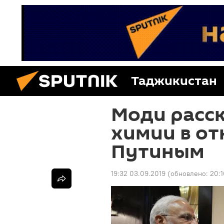
Таджикистан
Моди расск
химии в от
Путиным
19:32 03.09.2019
(обновлено:
20:1