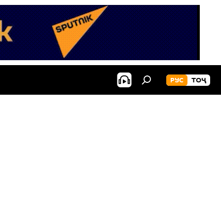
РУС
ТОҶ