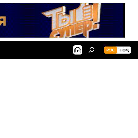
РУС
ТОҶ