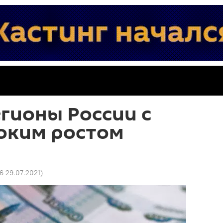
гионы России с
оким ростом
6 29.07.2021
)