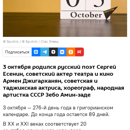
©
Sputnik
/ © Sputnik / Стас Этвеш
Подписаться
3 октября родился русский поэт Сергей
Есенин, советский актер театра и кино
Армен Джигарханян, советская и
таджикская актриса, хореограф, народная
артистка СССР Зебо Амин-заде
3 октября — 276-й день года в григорианском
календаре. До конца года остается 89 дней.
В XX и XXI веках соответствует 20