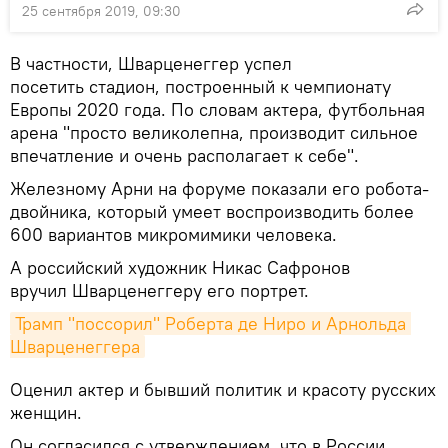
25 сентября 2019, 09:30
В частности, Шварценеггер успел
посетить стадион, построенный к чемпионату
Европы 2020 года. По словам актера, футбольная
арена "просто великолепна, производит сильное
впечатление и очень располагает к себе".
Железному Арни на форуме показали его робота-
двойника, который умеет воспроизводить более
600 вариантов микромимики человека.
А российский художник Никас Сафронов
вручил Шварценеггеру его портрет.
Трамп "поссорил" Роберта де Ниро и Арнольда 
Шварценеггера
Оценил актер и бывший политик и красоту русских
женщин.
Он согласился с утверждением, что в России