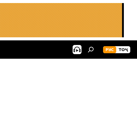
РУС
ТОҶ