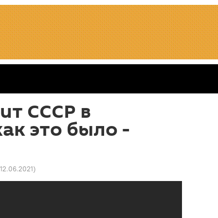
ит СССР в
ак это было -
 12.06.2021
)