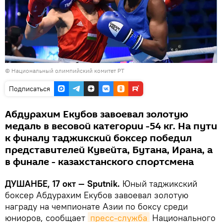
©
Национальный олимпийский комитет РТ
Подписаться
Абдурахим Екубов завоевал золотую
медаль в весовой категории -54 кг. На пути
к финалу таджикский боксер победил
представителей Кувейта, Бутана, Ирана, а
в финале - казахстанского спортсмена
ДУШАНБЕ, 17 окт — Sputnik.
Юный таджикский
боксер Абдурахим Екубов завоевал золотую
награду на чемпионате Азии по боксу среди
юниоров, сообщает
пресс-служба
Национального